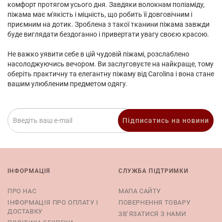
комфорт протягом усього дня. Завдяки волокнам поліаміду,
піжама має м'якість і міцність, що робить її довговічним і
приємним на дотик. Зроблена з такої тканини піжама завжди
буде виглядати бездоганно і привертати увагу своєю красою.
Не важко уявити себе в цій чудовій піжамі, розслаблено
насолоджуючись вечором. Ви заслуговуєте на найкраще, тому
оберіть практичну та елегантну піжаму від Carolina і вона стане
вашим улюбленим предметом одягу.
Підписатись на новини
ІНФОРМАЦІЯ
СЛУЖБА ПІДТРИМКИ
ПРО НАС
МАПА САЙТУ
ІНФОРМАЦІЯ ПРО ОПЛАТУ І
ПОВЕРНЕННЯ ТОВАРУ
ДОСТАВКУ
ЗВ’ЯЗАТИСЯ З НАМИ