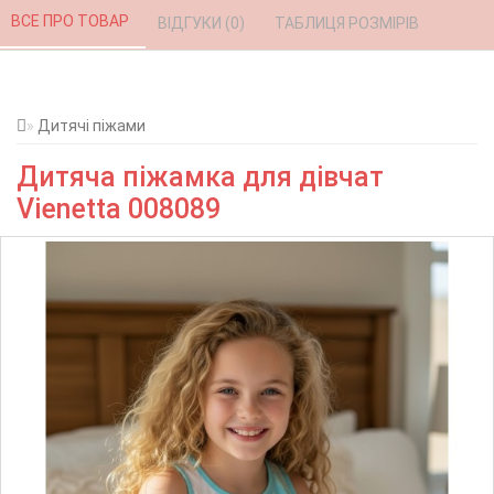
ВСЕ ПРО ТОВАР 
ВІДГУКИ (0) 
ТАБЛИЦЯ РОЗМІРІВ 
Дитячі піжами
Дитяча піжамка для дівчат
Vienetta 008089