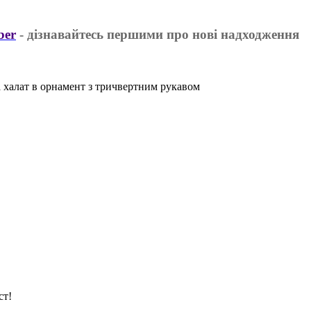
ber
- дізнавайтесь першими про нові надходження
а халат в орнамент з тричвертним рукавом
ст!