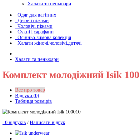
Халати та пеньюари
Одяг для вагітних
Дитячі піжами
Чоловічі піжами
Сукні і сарафани
Осінньо-зимова колекція
Халати жіночі,чоловічі,дитячі
Халати та пеньюари
Комплект молодіжний Isik 100
Все про товар
Відгуки (0)
Таблиця розмірів
0 відгуків
/
Написати відгук