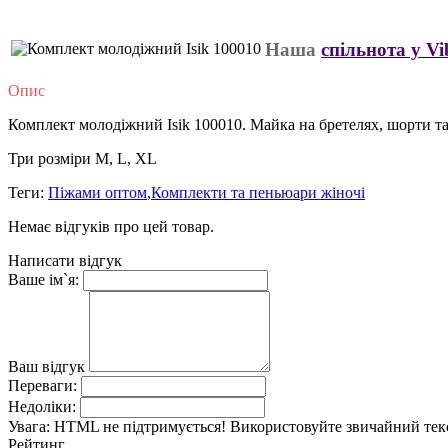
Наша
спільнота у Vi
Опис
Комплект молодіжний Isik 100010. Майка на бретелях, шорти т
Три розміри M, L, XL
Теги:
Піжами оптом
,
Комплекти та пеньюари жіночі
Немає відгуків про цей товар.
Написати відгук
Ваше ім`я:
Ваш відгук
Переваги:
Недоліки:
Увага:
HTML не підтримується! Використовуйте звичайний тек
Рейтинг