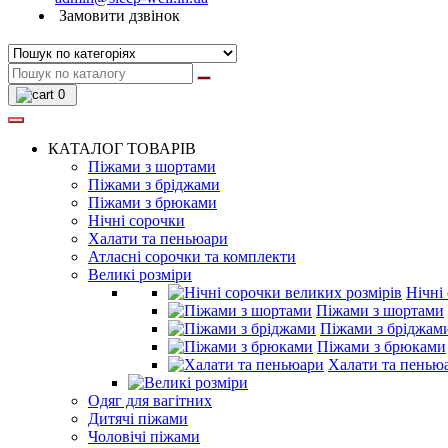
Замовити дзвінок
0
КАТАЛОГ ТОВАРІВ
Піжами з шортами
Піжами з бріджами
Піжами з брюками
Нічні сорочки
Халати та пеньюари
Атласні сорочки та комплекти
Великі розміри
Нічні
Піжами з шортами
Піжами з бріджам
Піжами з брюками
Халати та пенью
Одяг для вагітних
Дитячі піжами
Чоловічі піжами