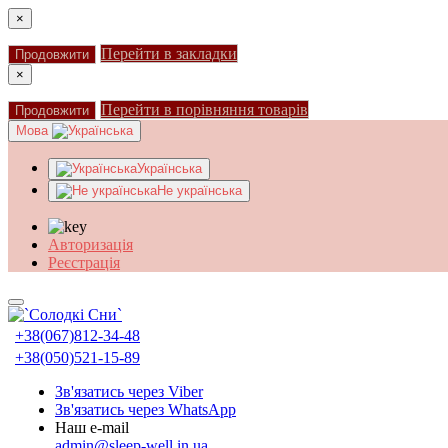
×
Перейти в закладки
Продовжити
×
Перейти в порівняння товарів
Продовжити
Мова
Українська
Не українська
Авторизація
Реєстрація
+38(067)812-34-48
+38(050)521-15-89
Зв'язатись через Viber
Зв'язатись через WhatsApp
Наш e-mail
admin@sleep-well.in.ua