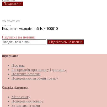
Продовжити
Комплект молодіжний Isik 100010
Підписка на новини:
Підписатись на новини
Інформація
Про нас
Інформація про оплату і доставку
Політика безпеки
Повернення та обмін товару
Служба підтримки
Мапа сайту
Повернення товару
Зв’язатися з нами