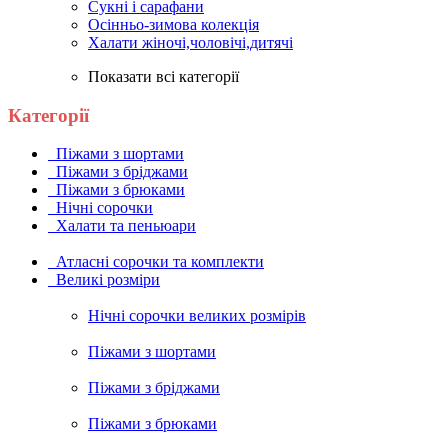
Сукні і сарафани
Осінньо-зимова колекція
Халати жіночі,чоловічі,дитячі
Показати всі категорії
Категорії
Піжами з шортами
Піжами з бріджами
Піжами з брюками
Нічні сорочки
Халати та пеньюари
Атласні сорочки та комплекти
Великі розміри
Нічні сорочки великих розмірів
Піжами з шортами
Піжами з бріджами
Піжами з брюками