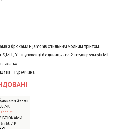
ама з брюками Pijamoniз стильним модним прінтом.
S,M, L, XL, в упаковці 6 одиниць - по 2 штуки розмірів M,L
in, жатка
ицтва - Туреччина
НДОВАНІ
З БРЮКАМИ
 55607-K