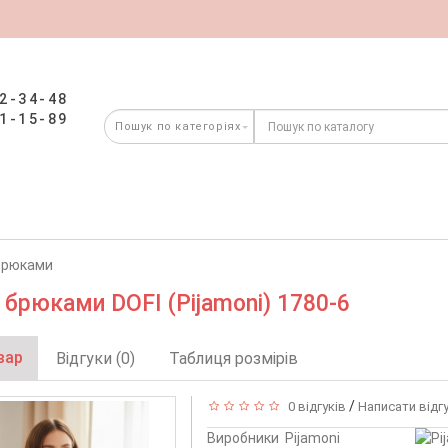
2-34-48
1-15-89
брюками
 брюками DOFI (Pijamoni) 1780-6
вар
Відгуки (0)
Таблиця розмірів
/
0 відгуків
Написати відг
Виробники
Pijamoni