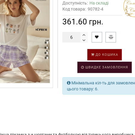
Доступність:
На складі
Код товара:
90782-4
361.60 грн.
ДО КОШИКА
ШВИДКЕ ЗАМОВЛЕННЯ
Мінімальна кіл-ть для замовле
цього товару: 6.
жна піжамка з и шортами та футболкою від турецького виробника.