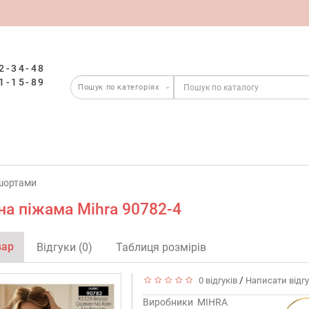
2-34-48
1-15-89
шортами
а піжама Mihra 90782-4
вар
Відгуки (0)
Таблиця розмірів
/
0 відгуків
Написати відг
Виробники
MIHRA