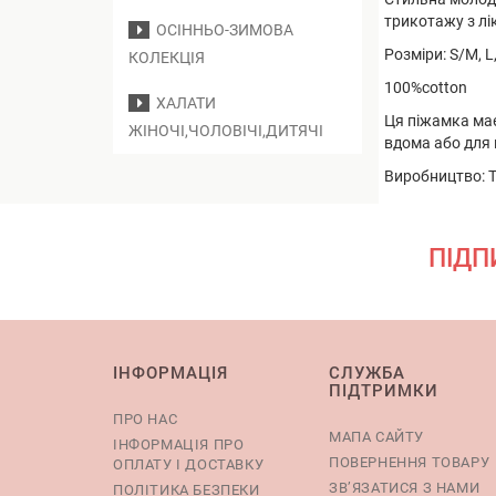
трикотажу з лі
ОСІННЬО-ЗИМОВА
Розміри: S/M, L
КОЛЕКЦІЯ
100%cotton
ХАЛАТИ
Ця піжамка має
ЖІНОЧІ,ЧОЛОВІЧІ,ДИТЯЧІ
вдома або для 
Виробництво: Т
ПІДП
ІНФОРМАЦІЯ
СЛУЖБА
ПІДТРИМКИ
ПРО НАС
МАПА САЙТУ
ІНФОРМАЦІЯ ПРО
ПОВЕРНЕННЯ ТОВАРУ
ОПЛАТУ І ДОСТАВКУ
ЗВ’ЯЗАТИСЯ З НАМИ
ПОЛІТИКА БЕЗПЕКИ