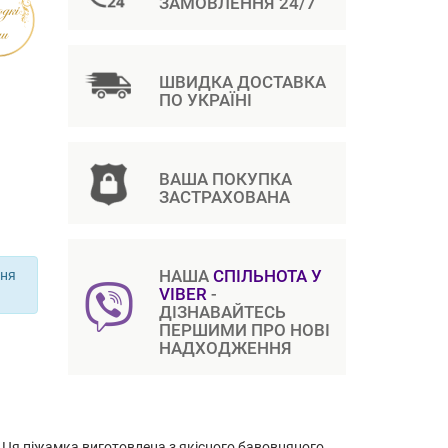
ЗАМОВЛЕННЯ 24/7
ШВИДКА ДОСТАВКА
ПО УКРАЇНІ
ВАША ПОКУПКА
ЗАСТРАХОВАНА
НАША
СПІЛЬНОТА У
ння
VIBER
-
ДІЗНАВАЙТЕСЬ
ПЕРШИМИ ПРО НОВІ
НАДХОДЖЕННЯ
 Ця піжамка виготовлена з якісного бавовняного