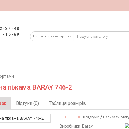
2-34-48
1-15-89
шортами
а піжама BARAY 746-2
вар
Відгуки (0)
Таблиця розмірів
/
0 відгуків
Написати відг
Виробники
Baray