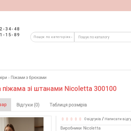
2-34-48
1-15-89
міри
Піжами з брюками
 піжама зі штанами Nicoletta 300100
вар
Відгуки (0)
Таблиця розмірів
/
0 відгуків
Написати відг
Виробники
Nicoletta