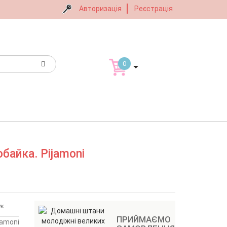
Авторизація
Реєстрація
0
байка. Pijamoni
ук
ПРИЙМАЄМО