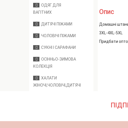
ОДЯГ ДЛЯ
Опис
ВАГІТНИХ
ДИТЯЧІ ПІЖАМИ
Домашні штани
3XL-4XL-5XL
ЧОЛОВІЧІ ПІЖАМИ
Придбати опто
СУКНІ І САРАФАНИ
ОСІННЬО-ЗИМОВА
КОЛЕКЦІЯ
ХАЛАТИ
ЖІНОЧІ,ЧОЛОВІЧІ,ДИТЯЧІ
ПІДП