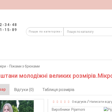
2-34-48
1-15-89
міри
Піжами з брюками
штани молодіжні великих розмірів.Мікро
вар
Відгуки (0)
Таблиця розмірів
/
0 відгуків
Написати відг
Виробники
Pijamoni