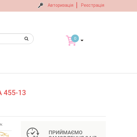
Авторизація
Реєстрація
0
A 455-13
ук
ПРИЙМАЄМО