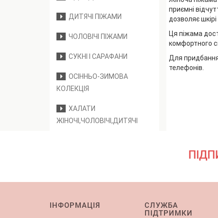
приємні відчут
ДИТЯЧІ ПІЖАМИ
дозволяє шкірі
Ця піжама дост
ЧОЛОВІЧІ ПІЖАМИ
комфортного с
СУКНІ І САРАФАНИ
Для придбання
телефонів.
ОСІННЬО-ЗИМОВА
КОЛЕКЦІЯ
ХАЛАТИ
ЖІНОЧІ,ЧОЛОВІЧІ,ДИТЯЧІ
ПІДП
ІНФОРМАЦІЯ
СЛУЖБА
ПІДТРИМКИ