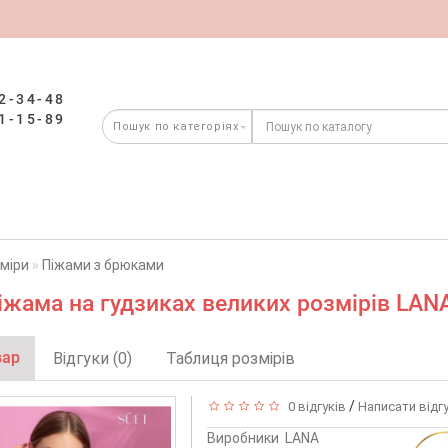
2-34-48
1-15-89
зміри
Піжами з брюками
іжама на гудзиках великих розмірів LAN
вар
Відгуки (0)
Таблиця розмірів
/
0 відгуків
Написати відг
Виробники
LANA