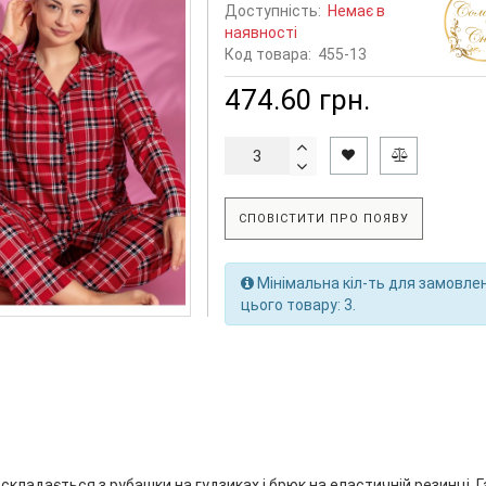
Доступність:
Немає в
наявності
Код товара:
455-13
474.60 грн.
СПОВІСТИТИ ПРО ПОЯВУ
Мінімальна кіл-ть для замовле
цього товару: 3.
складається з рубашки на гудзиках і брюк на еластичній резинці. 