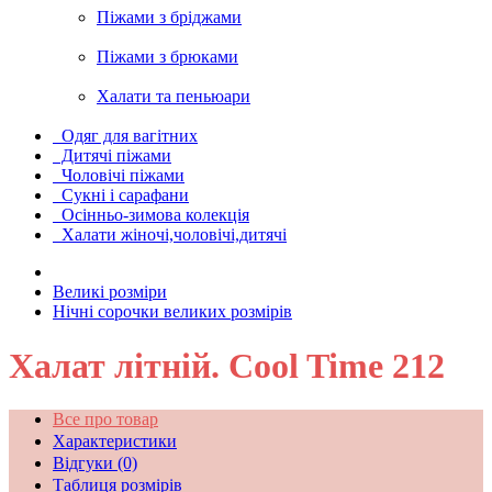
Піжами з бріджами
Піжами з брюками
Халати та пеньюари
Одяг для вагітних
Дитячі піжами
Чоловічі піжами
Сукні і сарафани
Осінньо-зимова колекція
Халати жіночі,чоловічі,дитячі
Великі розміри
Нічні сорочки великих розмірів
Халат літній. Cool Time 212
Все про товар
Характеристики
Відгуки (0)
Таблиця розмірів