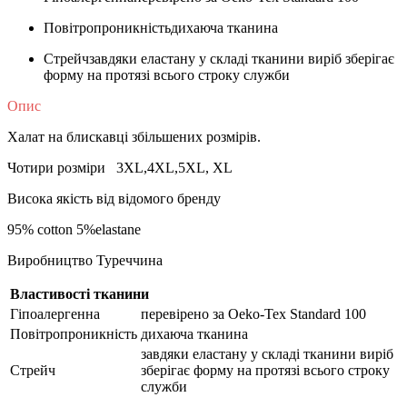
Повітропроникність
дихаюча тканина
Стрейч
завдяки еластану у складі тканини виріб зберігає
форму на протязі всього строку служби
Опис
Халат на блискавці збільшених розмірів.
Чотири розміри 3XL,4XL,5XL, XL
Висока якість від відомого бренду
95% cotton 5%elastane
Виробництво Туреччина
Властивості тканини
Гіпоалергенна
перевірено за Oeko-Tex Standard 100
Повітропроникність
дихаюча тканина
завдяки еластану у складі тканини виріб
Стрейч
зберігає форму на протязі всього строку
служби