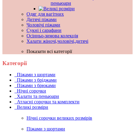
пеньюари
Одяг для вагітних
Дитячі піжами
Чоловічі піжами
Сукні і сарафани
Осінньо-зимова колекція
Халати жіночі,чоловічі,дитячі
Показати всі категорії
Категорії
Піжами з шортами
Піжами з бріджами
Піжами з брюками
Нічні сорочки
Халати та пеньюари
Атласні сорочки та комплекти
Великі розміри
Нічні сорочки великих розмірів
Піжами з шортами