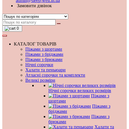
admin@sleep-well.in.ua
Замовити дзвінок
0
КАТАЛОГ ТОВАРІВ
Піжами з шортами
Піжами з бріджами
Піжами з брюками
Нічні сорочки
Халати та пеньюари
Атласні сорочки та комплекти
Великі розміри
Нічні сорочки великих розмірів
Піжами з
шортами
Піжами з
бріджами
Піжами з
брюками
Халати та